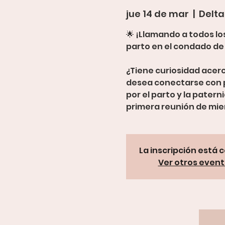
jue 14 de mar
  |  
Delta
🌟 ¡Llamando a todos lo
parto en el condado de 
¿Tiene curiosidad acerc
desea conectarse con 
por el parto y la pater
primera reunión de mi
La inscripción está 
Ver otros even