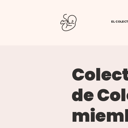
EL COLECT
Colec
de Col
miemb