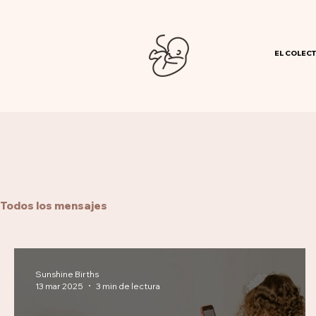
EL COLECT
Todos los mensajes
Sunshine Births
13 mar 2025
3 min de lectura