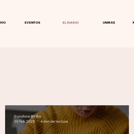
IVO
EVENTOS
EL DIARIO
UNIRSE
Sunshine Births
20 feb 2025
4 min de lectura