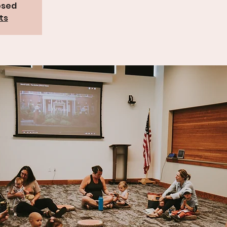
osed
ts