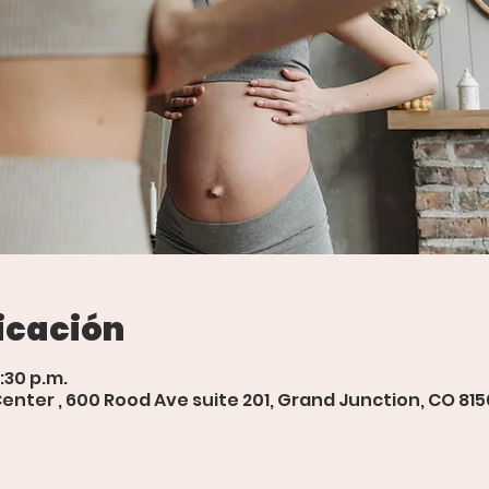
icación
6:30 p.m.
ter , 600 Rood Ave suite 201, Grand Junction, CO 815