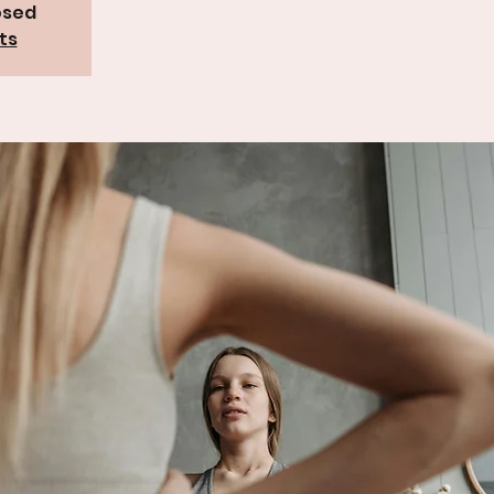
osed
ts